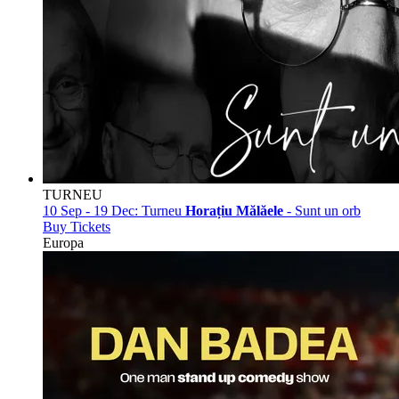
TURNEU
10 Sep - 19 Dec:
Turneu
Horațiu Mălăele
- Sunt un orb
Buy Tickets
Europa