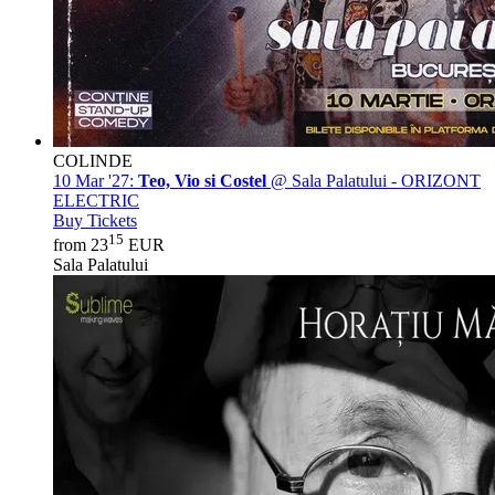
COLINDE
10 Mar '27:
Teo, Vio si Costel
@ Sala Palatului - ORIZONT
ELECTRIC
Buy Tickets
15
from 23
EUR
Sala Palatului