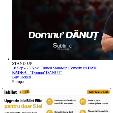
STAND-UP
18 Sep - 25 Nov:
Turneu Stand-up Comedy cu
DAN
BADEA
- “Domnu’ DANUT"
Buy Tickets
Europa