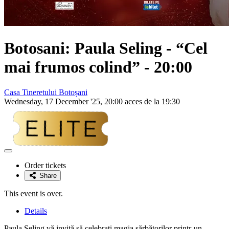
Botosani:
Paula Seling
- “Cel
mai frumos colind” - 20:00
Casa Tineretului Botoșani
Wednesday, 17 December '25, 20:00 acces de la 19:30
Adaugă
la
Order tickets
favorite
Share
This event is over.
Details
Paula Seling vă invită să celebrați magia sărbătorilor printr-un