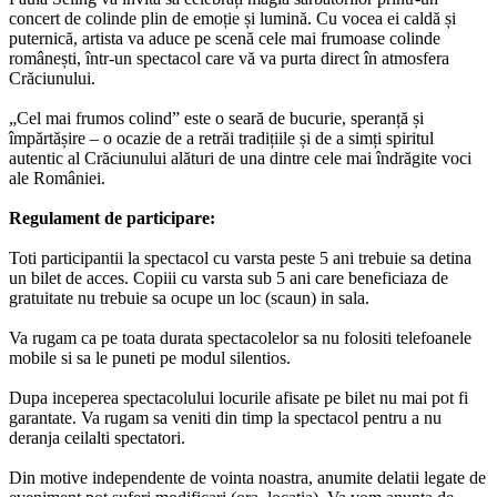
concert de colinde plin de emoție și lumină. Cu vocea ei caldă și
puternică, artista va aduce pe scenă cele mai frumoase colinde
românești, într-un spectacol care vă va purta direct în atmosfera
Crăciunului.
„Cel mai frumos colind” este o seară de bucurie, speranță și
împărtășire – o ocazie de a retrăi tradițiile și de a simți spiritul
autentic al Crăciunului alături de una dintre cele mai îndrăgite voci
ale României.
Regulament de participare:
Toti participantii la spectacol cu varsta peste 5 ani trebuie sa detina
un bilet de acces. Copiii cu varsta sub 5 ani care beneficiaza de
gratuitate nu trebuie sa ocupe un loc (scaun) in sala.
Va rugam ca pe toata durata spectacolelor sa nu folositi telefoanele
mobile si sa le puneti pe modul silentios.
Dupa inceperea spectacolului locurile afisate pe bilet nu mai pot fi
garantate. Va rugam sa veniti din timp la spectacol pentru a nu
deranja ceilalti spectatori.
Din motive independente de vointa noastra, anumite delatii legate de