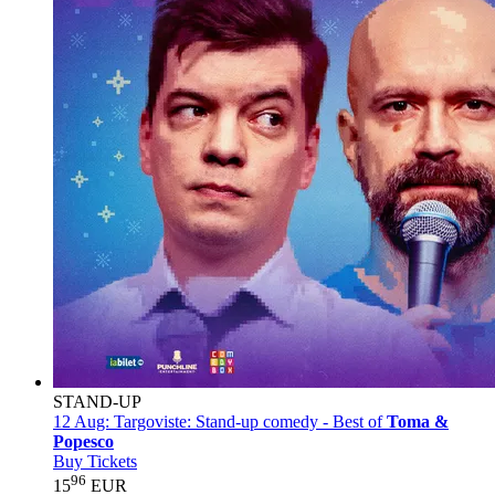
STAND-UP
12 Aug:
Targoviste: Stand-up comedy - Best of
Toma &
Popesco
Buy Tickets
96
15
EUR