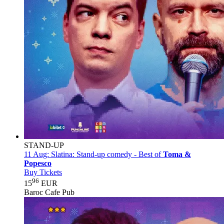
STAND-UP
11 Aug:
Slatina: Stand-up comedy - Best of
Toma &
Popesco
Buy Tickets
96
15
EUR
Baroc Cafe Pub