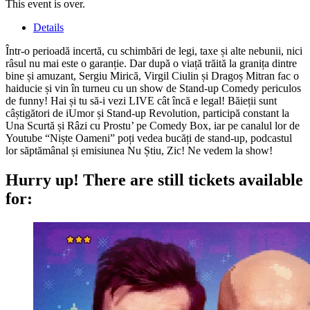
This event is over.
Details
Într-o perioadă incertă, cu schimbări de legi, taxe și alte nebunii, nici
râsul nu mai este o garanție. Dar după o viață trăită la granița dintre
bine și amuzant, Sergiu Mirică, Virgil Ciulin și Dragoș Mitran fac o
haiducie și vin în turneu cu un show de Stand-up Comedy periculos
de funny! Hai și tu să-i vezi LIVE cât încă e legal! Băieții sunt
câștigători de iUmor și Stand-up Revolution, participă constant la
Una Scurtă și Râzi cu Prostu’ pe Comedy Box, iar pe canalul lor de
Youtube “Niște Oameni” poți vedea bucăți de stand-up, podcastul
lor săptămânal și emisiunea Nu Știu, Zic! Ne vedem la show!
Hurry up!
There are still tickets available
for: