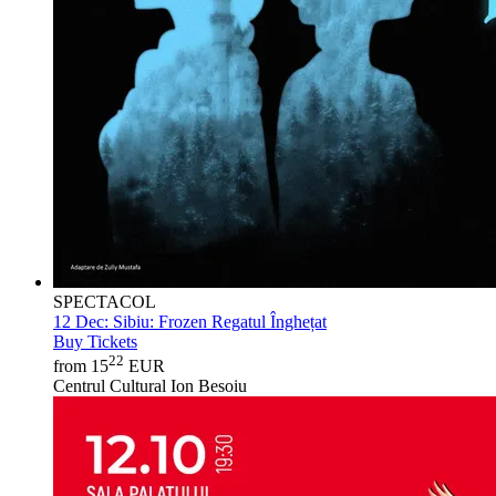
SPECTACOL
12 Dec:
Sibiu: Frozen Regatul Înghețat
Buy Tickets
22
from 15
EUR
Centrul Cultural Ion Besoiu