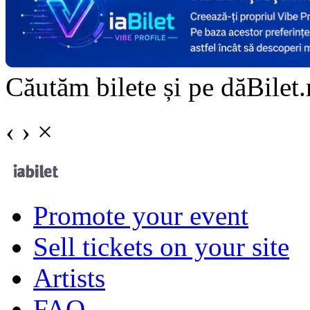
Căutăm bilete și pe dăBilet.r
‹
›
×
Promote your event
Sell tickets on your site
Artists
FAQ