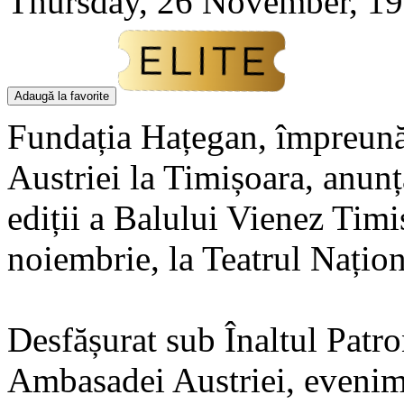
Thursday, 26 November, 19
Adaugă la favorite
Fundația Hațegan, împreună
Austriei la Timișoara, anunț
ediții a Balului Vienez Timi
noiembrie, la Teatrul Națio
Desfășurat sub Înaltul Patron
Ambasadei Austriei, evenime