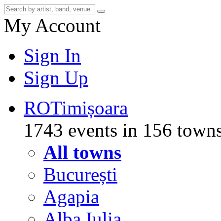
My Account
Sign In
Sign Up
RO
Timișoara
1743 events in 156 town
All towns
București
Agapia
Alba Iulia