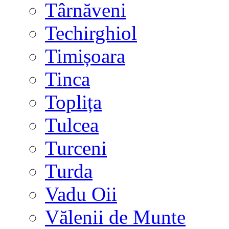
Târnăveni
Techirghiol
Timișoara
Tinca
Toplița
Tulcea
Turceni
Turda
Vadu Oii
Vălenii de Munte