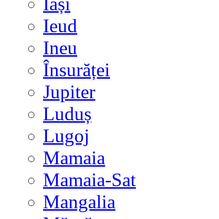
Iași
Ieud
Ineu
Însurăței
Jupiter
Luduș
Lugoj
Mamaia
Mamaia-Sat
Mangalia