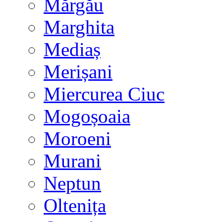
Mărgău
Marghita
Mediaș
Merișani
Miercurea Ciuc
Mogoșoaia
Moroeni
Murani
Neptun
Oltenița