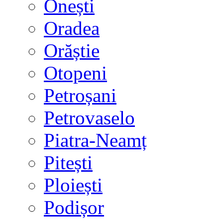
Onești
Oradea
Orăștie
Otopeni
Petroșani
Petrovaselo
Piatra-Neamț
Pitești
Ploiești
Podișor