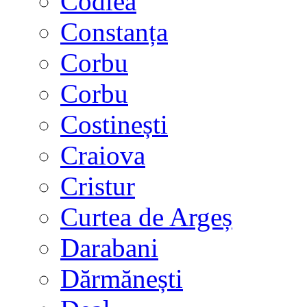
Codlea
Constanța
Corbu
Corbu
Costinești
Craiova
Cristur
Curtea de Argeș
Darabani
Dărmănești