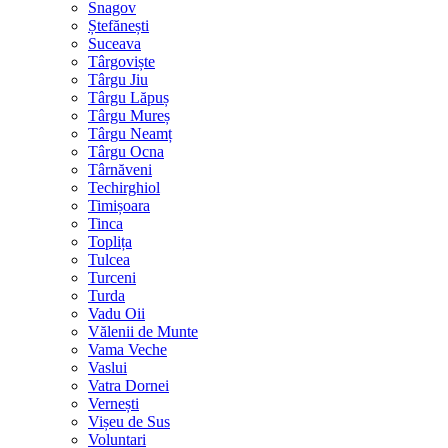
Snagov
Ștefănești
Suceava
Târgoviște
Târgu Jiu
Târgu Lăpuș
Târgu Mureș
Târgu Neamț
Târgu Ocna
Târnăveni
Techirghiol
Timișoara
Tinca
Toplița
Tulcea
Turceni
Turda
Vadu Oii
Vălenii de Munte
Vama Veche
Vaslui
Vatra Dornei
Vernești
Vișeu de Sus
Voluntari