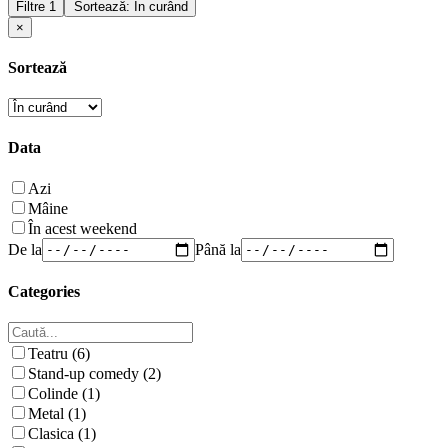
Filtre
1
Sortează: În curând
×
Sortează
Data
Azi
Mâine
În acest weekend
De la
Până la
Categories
Teatru (6)
Stand-up comedy (2)
Colinde (1)
Metal (1)
Clasica (1)