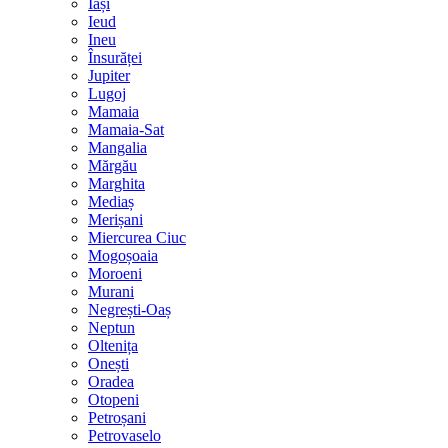
Iași
Ieud
Ineu
Însurăței
Jupiter
Lugoj
Mamaia
Mamaia-Sat
Mangalia
Mărgău
Marghita
Mediaș
Merișani
Miercurea Ciuc
Mogoșoaia
Moroeni
Murani
Negrești-Oaș
Neptun
Oltenița
Onești
Oradea
Otopeni
Petroșani
Petrovaselo