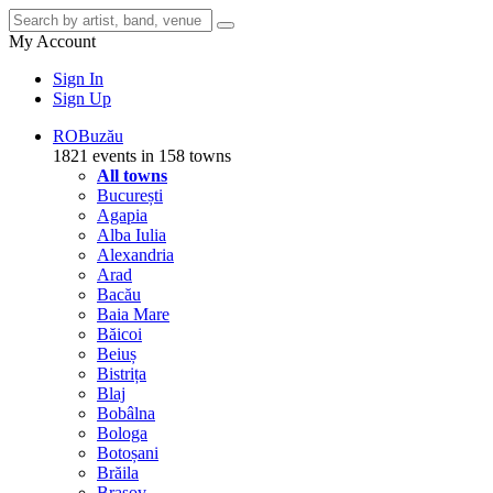
My Account
Sign In
Sign Up
RO
Buzău
1821 events in 158 towns
All towns
București
Agapia
Alba Iulia
Alexandria
Arad
Bacău
Baia Mare
Băicoi
Beiuș
Bistrița
Blaj
Bobâlna
Bologa
Botoșani
Brăila
Brașov