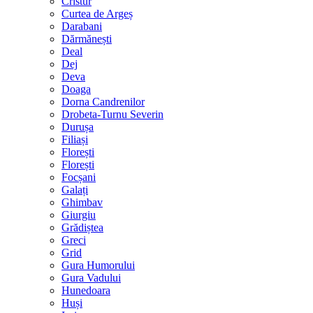
Cristur
Curtea de Argeș
Darabani
Dărmănești
Deal
Dej
Deva
Doaga
Dorna Candrenilor
Drobeta-Turnu Severin
Durușa
Filiași
Florești
Florești
Focșani
Galați
Ghimbav
Giurgiu
Grădiștea
Greci
Grid
Gura Humorului
Gura Vadului
Hunedoara
Huși