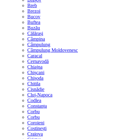
Breb
Brezoi
Bucov
Buftea
Buzău
Călărași
Câmpina
Câmpulung
Câmpulung Moldovenesc
Caracal
Cernavodă
Chiajna
Chișcani
Chișoda
Chitila
Cisnădie
Cluj-Napoca
Codlea
Constanța
Corbu
Corbu
Coroieni
Costinești
Craiova