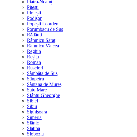
Piatra-Neamț
Pitești
Ploiești
Podișor
Popești Leordeni
Porumbacu de Sus
Rădăuți
Râmnicu Sărat
Râmnicu Vâlcea
Reghin
Reșița
Roman
Rusciori
Sâmbăta de Sus
Sânpetru
Sântana de Mureș
Satu Mare
Sfântu Gheorghe
Sibiel
Sibiu
Sighișoara
Simeria
Slănic
Slatina
Slobozia