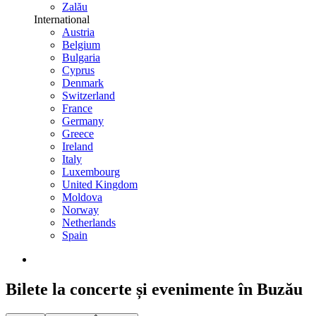
Zalău
International
Austria
Belgium
Bulgaria
Cyprus
Denmark
Switzerland
France
Germany
Greece
Ireland
Italy
Luxembourg
United Kingdom
Moldova
Norway
Netherlands
Spain
Bilete la concerte și evenimente în Buzău