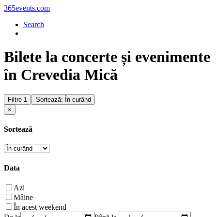
365events.com
Search
Bilete la concerte și evenimente
în Crevedia Mică
Filtre
1
Sortează: În curând
×
Sortează
Data
Azi
Mâine
În acest weekend
De la
Până la