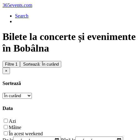
365events.com
Search
Bilete la concerte și evenimente
în Bobâlna
Filtre
1
Sortează: În curând
×
Sortează
Data
Azi
Mâine
În acest weekend
De la
Până la