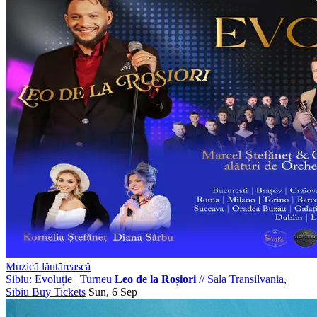
Muzică lăutărească
Sibiu: Evoluție | Turneu
Leo de la Roșiori
//
Sala Transilvania,
Sibiu
Buy Tickets
Sun, 6 Sep