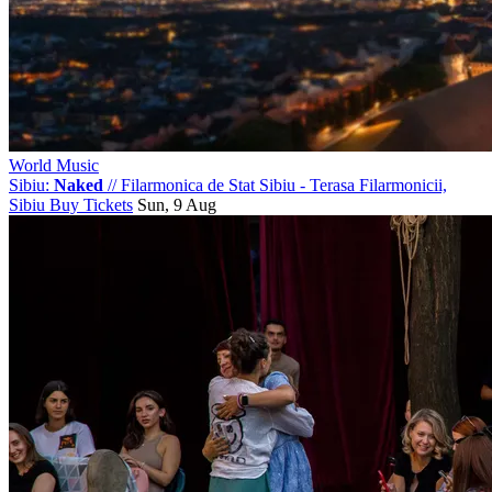
World Music
Sibiu:
Naked
//
Filarmonica de Stat Sibiu - Terasa Filarmonicii,
Sibiu
Buy Tickets
Sun, 9 Aug