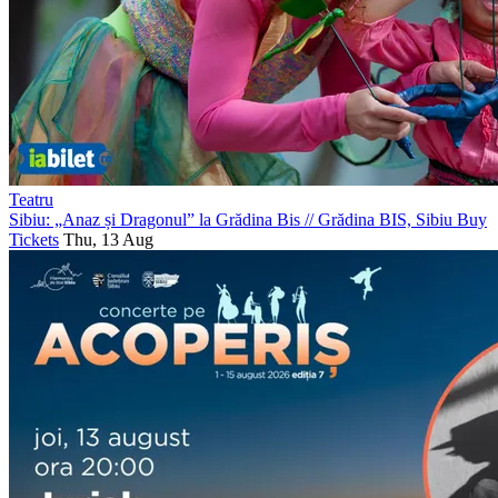
Teatru
Sibiu: „Anaz și Dragonul” la Grădina Bis
//
Grădina BIS, Sibiu
Buy
Tickets
Thu, 13 Aug