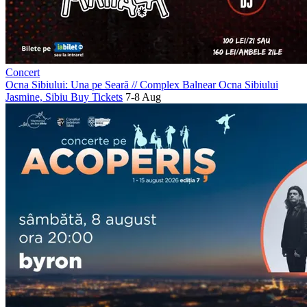
Concert
Ocna Sibiului: Una pe Seară
//
Complex Balnear Ocna Sibiului
Jasmine, Sibiu
Buy Tickets
7-8 Aug