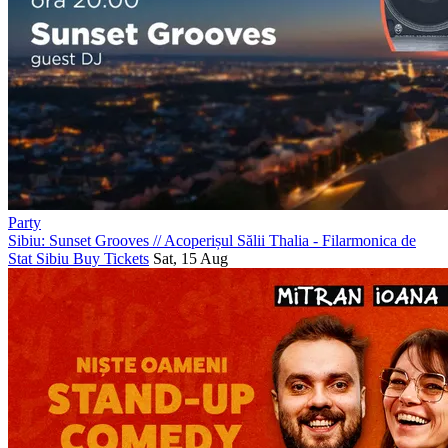
Party
Sibiu: Sunset Grooves
//
Acoperișul Sălii Thalia - Filarmonica de
Stat Sibiu
Buy Tickets
Sat, 15 Aug