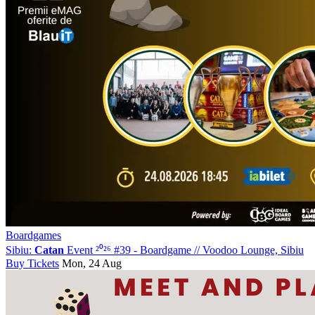
Boardgames
Sibiu:
Catan
Event ²⁰²⁶ #39 - Boardgame
//
Voodoo Lounge, Sibiu
Buy Tickets
Mon, 24 Aug