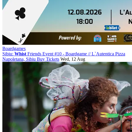
Boardgames
Sibiu:
Whist
Friends Event #10 - Boardgame
//
L`Autentica Pizza
Napoletana, Sibiu
Buy Tickets
Wed, 12 Aug