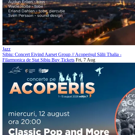
Jazz
Sibiu: Concert Eivind Aarset Group
//
Acoperișul Sălii Thalia -
Filarmonica de Stat Sibiu
Buy Tickets
Fri, 7 Aug