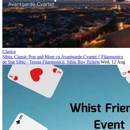
Clasica
Sibiu: Classic Pop and More cu Avantgarde Cvartet
//
Filarmonica
de Stat Sibiu - Terasa Filarmonicii, Sibiu
Buy Tickets
Wed, 12 Aug