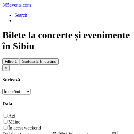
365events.com
Search
Bilete la concerte și evenimente
în Sibiu
Filtre
1
Sortează: În curând
×
Sortează
Data
Azi
Mâine
În acest weekend
De la
Până la