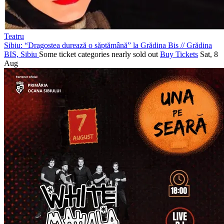
Teatru
Sibiu: “Dragostea durează o săptămână” la Grădina Bis
//
Grădina
BIS, Sibiu
Some ticket categories nearly sold out
Buy Tickets
Sat, 8
Aug