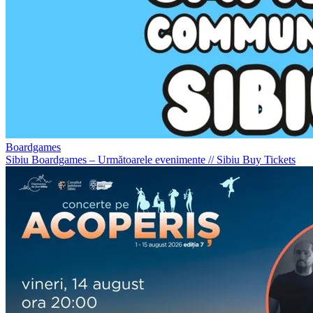
Boardgames
Sibiu Boardgames – Următoarele evenimente
//
Sibiu
Buy Tickets