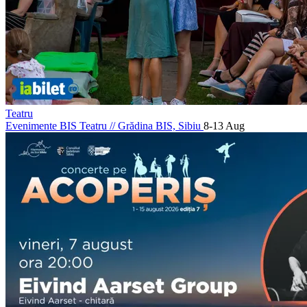
Teatru
Evenimente BIS Teatru
//
Grădina BIS, Sibiu
8-13 Aug