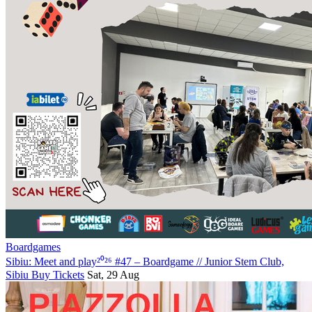
Boardgames
Sibiu: Meet and play²⁰²⁶ #47 – Boardgame
//
Junior Stem Club,
Sibiu
Buy Tickets
Sat, 29 Aug