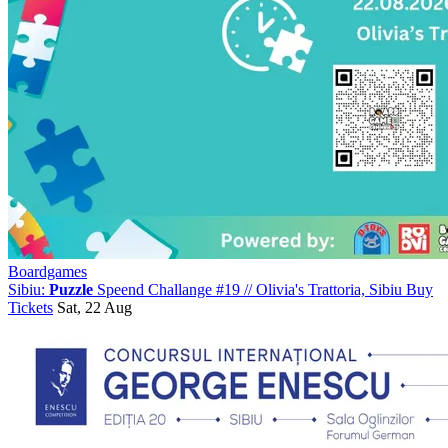
Boardgames
Sibiu:
Puzzle
Speend Challange #19
//
Olivia's Trattoria, Sibiu
Buy
Tickets
Sat, 22 Aug