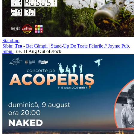
Stand-up
Sibiu:
Teo
- Bat Câmpii | Stand-Up De Toate Felurile
//
Joyme Pub,
Sibiu
Tue, 11 Aug
Out of stock