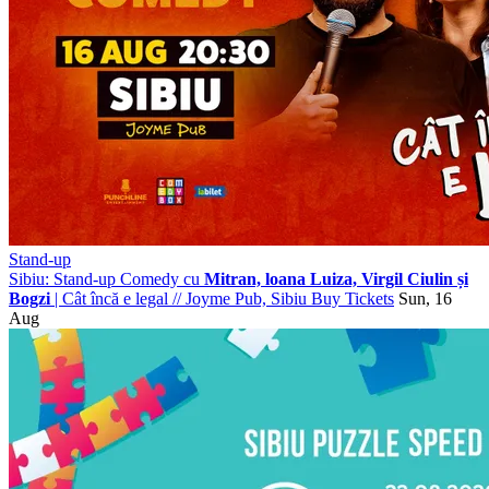
Stand-up
Sibiu: Stand-up Comedy cu
Mitran, loana Luiza, Virgil Ciulin și
Bogzi
| Cât încă e legal
//
Joyme Pub, Sibiu
Buy Tickets
Sun, 16
Aug