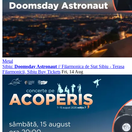
Metal
Sibiu:
Doomsday Astronaut
//
Filarmonica de Stat Sibiu - Terasa
Filarmonicii, Sibiu
Buy Tickets
Fri, 14 Aug