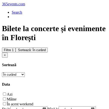
365events.com
Search
Bilete la concerte și evenimente
în Florești
Filtre
1
Sortează: În curând
×
Sortează
Data
Azi
Mâine
În acest weekend
De la
Până la