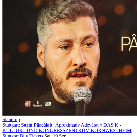
Stand-up
Stuttgart:
Sorin Pârcălab
| Aproximativ Adevărat
//
DAS K -
KULTUR - UND KONGRESSZENTRUM KORNWESTHEIM,
Stuttgart
Buy Tickets
Sat, 19 Sep