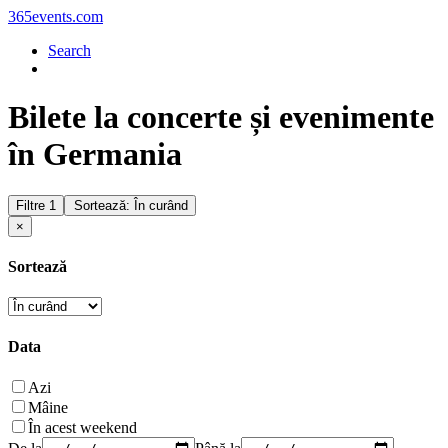
365events.com
Search
Bilete la concerte și evenimente
în Germania
Filtre
1
Sortează: În curând
×
Sortează
Data
Azi
Mâine
În acest weekend
De la
Până la