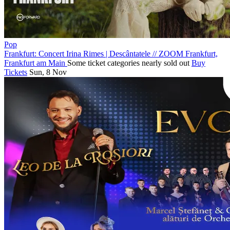
Pop
Frankfurt: Concert Irina Rimes | Descântatele
//
ZOOM Frankfurt,
Frankfurt am Main
Some ticket categories nearly sold out
Buy
Tickets
Sun, 8 Nov