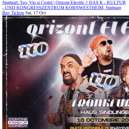
Stuttgart: Teo, Vio si Costel | Orizont Electric
//
DAS K - KULTUR
- UND KONGRESSZENTRUM KORNWESTHEIM, Stuttgart
Buy Tickets
Sat, 17 Oct