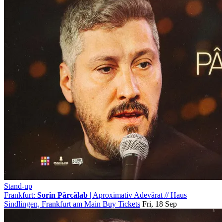
Stand-up
Frankfurt:
Sorin Pârcălab
| Aproximativ Adevărat
//
Haus
Sindlingen, Frankfurt am Main
Buy Tickets
Fri, 18 Sep