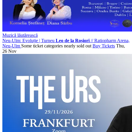
Muzică lăutărească
Neu-Ulm: Evoluție | Turneu
Leo de la Roșiori
//
Ratiopharm Arena,
Neu-Ulm
Some ticket categories nearly sold out
Buy Tickets
Thu,
26 Nov