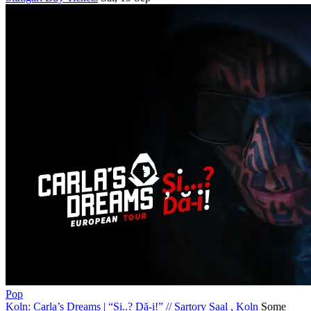
Pop
Koln: Carla’s Dreams | “Și..? Dă-i!”
//
Sartory Saal , Koln
Some