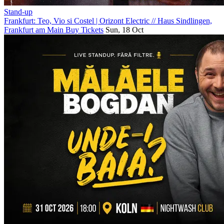
Stand-up
Frankfurt: Teo, Vio si Costel | Orizont Electric
//
Haus Sindlingen,
Frankfurt am Main
Buy Tickets
Sun, 18 Oct