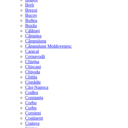
Breb
Brezoi
Bucov
Buftea
Buzău
Călărași
Câmpina
Câmpulung
Câmpulung Moldovenesc
Caracal
Cernavodă
Chiajna
Chișcani
Chișoda
Chitila
Cisnădie
Cluj-Napoca
Codlea
Constanța
Corbu
Corbu
Coroieni
Costinești
Craiova