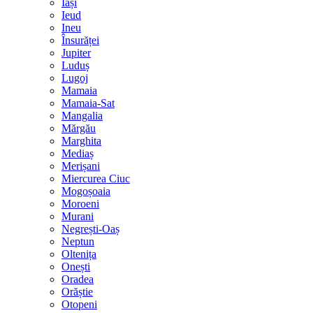
Iași
Ieud
Ineu
Însurăței
Jupiter
Luduș
Lugoj
Mamaia
Mamaia-Sat
Mangalia
Mărgău
Marghita
Mediaș
Merișani
Miercurea Ciuc
Mogoșoaia
Moroeni
Murani
Negrești-Oaș
Neptun
Oltenița
Onești
Oradea
Orăștie
Otopeni