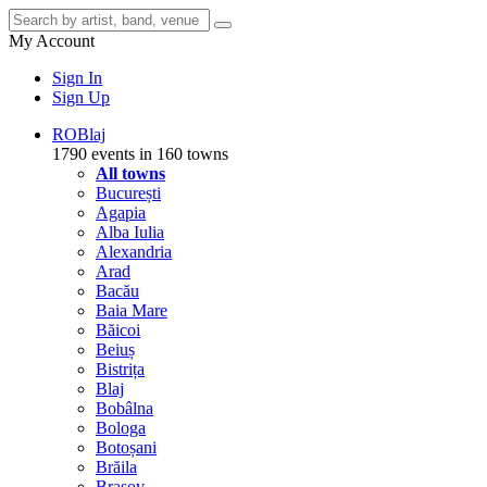
My Account
Sign In
Sign Up
RO
Blaj
1790 events in 160 towns
All towns
București
Agapia
Alba Iulia
Alexandria
Arad
Bacău
Baia Mare
Băicoi
Beiuș
Bistrița
Blaj
Bobâlna
Bologa
Botoșani
Brăila
Brașov