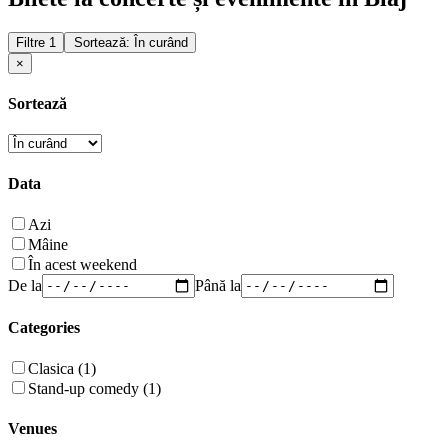
Filtre
1
Sortează: În curând
×
Sortează
Data
Azi
Mâine
În acest weekend
De la
Până la
Categories
Clasica (1)
Stand-up comedy (1)
Venues