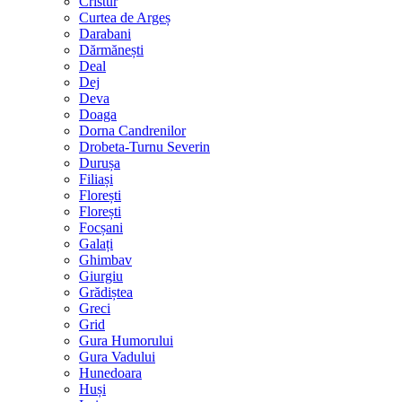
Cristur
Curtea de Argeș
Darabani
Dărmănești
Deal
Dej
Deva
Doaga
Dorna Candrenilor
Drobeta-Turnu Severin
Durușa
Filiași
Florești
Florești
Focșani
Galați
Ghimbav
Giurgiu
Grădiștea
Greci
Grid
Gura Humorului
Gura Vadului
Hunedoara
Huși