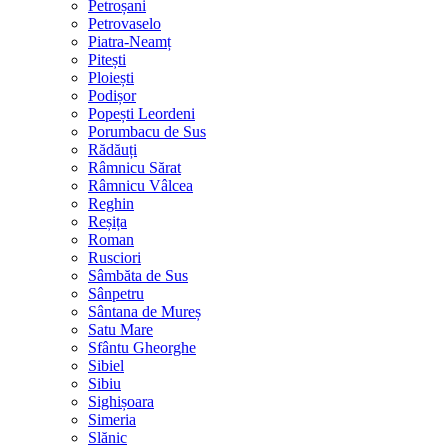
Petroșani
Petrovaselo
Piatra-Neamț
Pitești
Ploiești
Podișor
Popești Leordeni
Porumbacu de Sus
Rădăuți
Râmnicu Sărat
Râmnicu Vâlcea
Reghin
Reșița
Roman
Rusciori
Sâmbăta de Sus
Sânpetru
Sântana de Mureș
Satu Mare
Sfântu Gheorghe
Sibiel
Sibiu
Sighișoara
Simeria
Slănic