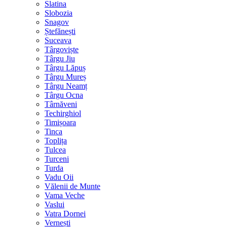
Slatina
Slobozia
Snagov
Ștefănești
Suceava
Târgoviște
Târgu Jiu
Târgu Lăpuș
Târgu Mureș
Târgu Neamț
Târgu Ocna
Târnăveni
Techirghiol
Timișoara
Tinca
Toplița
Tulcea
Turceni
Turda
Vadu Oii
Vălenii de Munte
Vama Veche
Vaslui
Vatra Dornei
Vernești