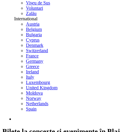
Vișeu de Sus
Voluntari
Zalău
International
Austria
Belgium
Bulgaria
Cyprus
Denmark
Switzerland
France
Germany
Greece
Ireland
Italy
Luxembourg
United Kingdom
Moldova
Norway
Netherlands
Spain
Bilete la concerte și evenimente în Blaj