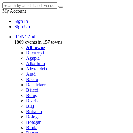
My Account
Sign In
Sign Up
RO
Năsăud
1809 events in 157 towns
All towns
București
Agapia
Alba Iulia
Alexandria
Arad
Bacău
Baia Mare
Băicoi
Beiuș
Bistrița
Blaj
Bobâlna
Bologa
Botoșani
Brăila
Brașov