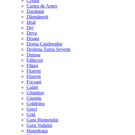
Cristur
Curtea de Argeș
Darabani
Dărmănești
Deal
Dej
Deva
Doaga
Dorna Candrenilor
Drobeta-Turnu Severin
Durușa
Fălticeni
Filiași
Florești
Florești
Focșani
Galați
Ghimbav
Giurgiu
Grădiștea
Greci
Grid
Gura Humorului
Gura Vadului
Hunedoara