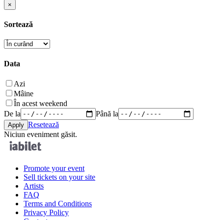
×
Sortează
Data
Azi
Mâine
În acest weekend
De la
Până la
Resetează
Niciun eveniment găsit.
Promote your event
Sell tickets on your site
Artists
FAQ
Terms and Conditions
Privacy Policy