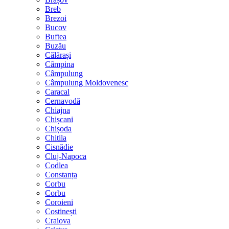
Breb
Brezoi
Bucov
Buftea
Buzău
Călărași
Câmpina
Câmpulung
Câmpulung Moldovenesc
Caracal
Cernavodă
Chiajna
Chișcani
Chișoda
Chitila
Cisnădie
Cluj-Napoca
Codlea
Constanța
Corbu
Corbu
Coroieni
Costinești
Craiova