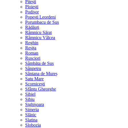
Pitești
Ploiești
Podișor
Popești Leordeni
Porumbacu de Sus
Rădăuți
Râmnicu Sărat
Râmnicu Vâlcea
Reghin
Reșița
Roman
Rusciori
Sâmbăta de Sus
Sânpetru
Sântana de Mureș
Satu Mare
Scornicești
Sfântu Gheorghe
Sibiel
Sibiu
Sighișoara
Simeria
Slănic
Slatina
Slobozia