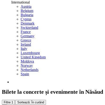
International
Austria
Belgium
Bulgaria
Cyprus
Denmark
Switzerland
France
Germany
Greece
Ireland
Italy
Luxembourg
United Kingdom
Moldova
Norway
Netherlands
Spain
Bilete la concerte și evenimente în Năsăud
Filtre
1
Sortează: În curând