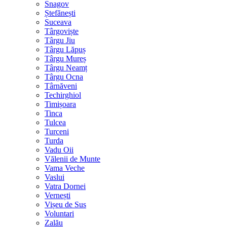
Snagov
Ștefănești
Suceava
Târgoviște
Târgu Jiu
Târgu Lăpuș
Târgu Mureș
Târgu Neamț
Târgu Ocna
Târnăveni
Techirghiol
Timișoara
Tinca
Tulcea
Turceni
Turda
Vadu Oii
Vălenii de Munte
Vama Veche
Vaslui
Vatra Dornei
Vernești
Vișeu de Sus
Voluntari
Zalău