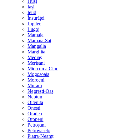
Huși
Iași
Ieud
Însurăței
Jupiter
Lugoj
Mamaia
Mamaia-Sat
Mangalia
Marghita
Mediaș
Merișani
Miercurea Ciuc
Mogoșoaia
Moroeni
Murani
Negrești-Oaș
Neptun
Oltenița
Onești
Oradea
Otopeni
Petroșani
Petrovaselo
Piatra-Neamț