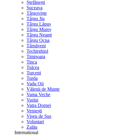
Ștefănești
Suceava
Târgoviște
Târgu Jiu
Târgu Lăpuș
Târgu Mureș
Târgu Neamț
Târgu Ocna
Târnăveni
Techirghiol
Timișoara
Tinca
Tulcea
Turceni
Turda
Vadu Oii
Vălenii de Munte
Vama Veche
Vaslui
Vatra Dornei
Vernești
Vișeu de Sus
Voluntari
Zalău
International