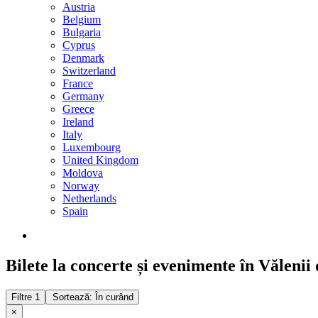
Austria
Belgium
Bulgaria
Cyprus
Denmark
Switzerland
France
Germany
Greece
Ireland
Italy
Luxembourg
United Kingdom
Moldova
Norway
Netherlands
Spain
Bilete la concerte și evenimente în Văleni
Filtre
1
Sortează: În curând
×