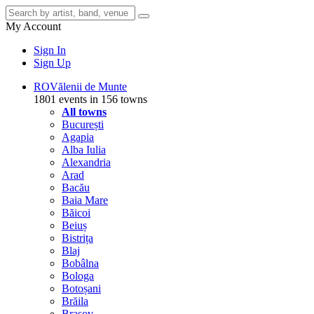
My Account
Sign In
Sign Up
RO
Vălenii de Munte
1801 events in 156 towns
All towns
București
Agapia
Alba Iulia
Alexandria
Arad
Bacău
Baia Mare
Băicoi
Beiuș
Bistrița
Blaj
Bobâlna
Bologa
Botoșani
Brăila
Brașov