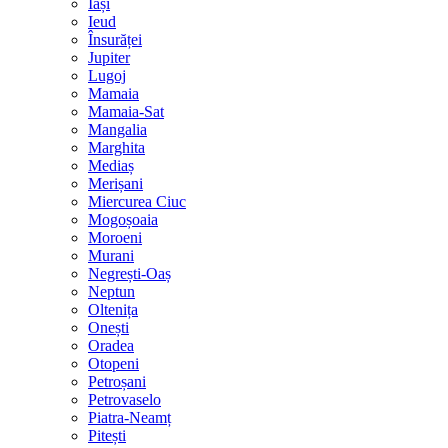
Iași
Ieud
Însurăței
Jupiter
Lugoj
Mamaia
Mamaia-Sat
Mangalia
Marghita
Mediaș
Merișani
Miercurea Ciuc
Mogoșoaia
Moroeni
Murani
Negrești-Oaș
Neptun
Oltenița
Onești
Oradea
Otopeni
Petroșani
Petrovaselo
Piatra-Neamț
Pitești