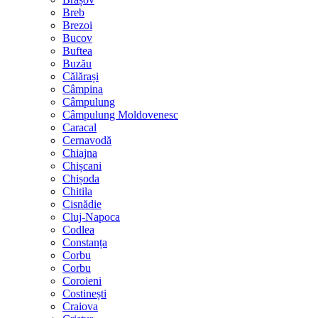
Breb
Brezoi
Bucov
Buftea
Buzău
Călărași
Câmpina
Câmpulung
Câmpulung Moldovenesc
Caracal
Cernavodă
Chiajna
Chișcani
Chișoda
Chitila
Cisnădie
Cluj-Napoca
Codlea
Constanța
Corbu
Corbu
Coroieni
Costinești
Craiova