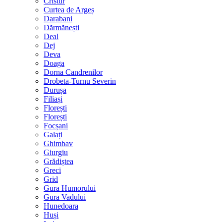
Cristur
Curtea de Argeș
Darabani
Dărmănești
Deal
Dej
Deva
Doaga
Dorna Candrenilor
Drobeta-Turnu Severin
Durușa
Filiași
Florești
Florești
Focșani
Galați
Ghimbav
Giurgiu
Grădiștea
Greci
Grid
Gura Humorului
Gura Vadului
Hunedoara
Huși