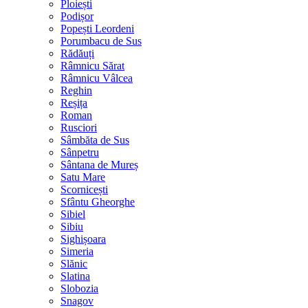
Ploiești
Podișor
Popești Leordeni
Porumbacu de Sus
Rădăuți
Râmnicu Sărat
Râmnicu Vâlcea
Reghin
Reșița
Roman
Rusciori
Sâmbăta de Sus
Sânpetru
Sântana de Mureș
Satu Mare
Scornicești
Sfântu Gheorghe
Sibiel
Sibiu
Sighișoara
Simeria
Slănic
Slatina
Slobozia
Snagov