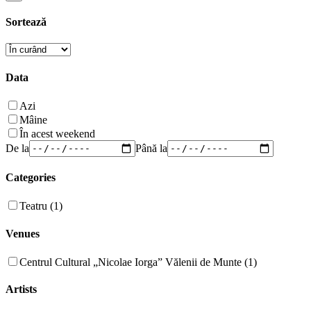
Sortează
Data
Azi
Mâine
În acest weekend
De la
Până la
Categories
Teatru (1)
Venues
Centrul Cultural „Nicolae Iorga” Vălenii de Munte (1)
Artists