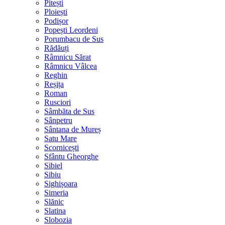
Pitești
Ploiești
Podișor
Popești Leordeni
Porumbacu de Sus
Rădăuți
Râmnicu Sărat
Râmnicu Vâlcea
Reghin
Reșița
Roman
Rusciori
Sâmbăta de Sus
Sânpetru
Sântana de Mureș
Satu Mare
Scornicești
Sfântu Gheorghe
Sibiel
Sibiu
Sighișoara
Simeria
Slănic
Slatina
Slobozia