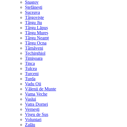
Snagov
Ștefănești
Suceava
Târgoviște
Târgu Jiu
Târgu Lăpuș
Târgu Mureș
Târgu Neamț
Târgu Ocna
Târnăveni
Techirghiol
Timișoara
Tinca
Tulcea
Turceni
Turda
Vadu Oii
Vălenii de Munte
Vama Veche
Vaslui
Vatra Dornei
Vernești
Vișeu de Sus
Voluntari
Zalău