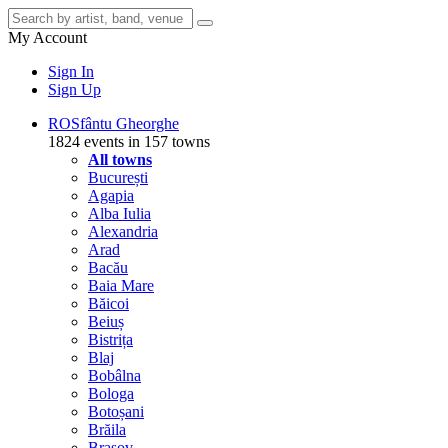
My Account
Sign In
Sign Up
RO
Sfântu Gheorghe
1824 events in 157 towns
All towns
București
Agapia
Alba Iulia
Alexandria
Arad
Bacău
Baia Mare
Băicoi
Beiuș
Bistrița
Blaj
Bobâlna
Bologa
Botoșani
Brăila
Brașov