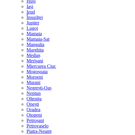
Huși
Iași
Ieud
Însurăței
Jupiter
Lugoj
Mamaia
Mamaia-Sat
Mangalia
Marghita
Mediaș
Merișani
Miercurea Ciuc
Mogoșoaia
Moroeni
Murani
Negrești-Oaș
Neptun
Oltenița
Onești
Oradea
Otopeni
Petroșani
Petrovaselo
Piatra-Neamț