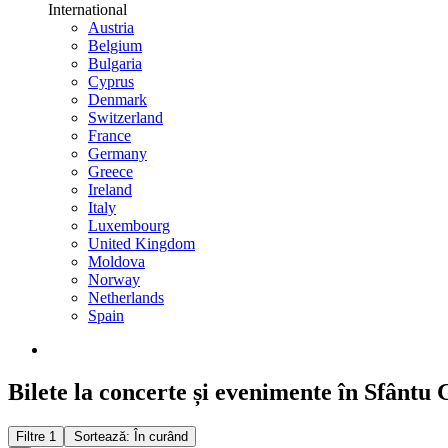
International
Austria
Belgium
Bulgaria
Cyprus
Denmark
Switzerland
France
Germany
Greece
Ireland
Italy
Luxembourg
United Kingdom
Moldova
Norway
Netherlands
Spain
Bilete la concerte și evenimente în Sfântu
Filtre
1
Sortează: În curând