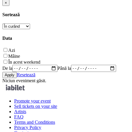
×
Sortează
Data
Azi
Mâine
În acest weekend
De la
Până la
Resetează
Niciun eveniment găsit.
Promote your event
Sell tickets on your site
Artists
FAQ
Terms and Conditions
Privacy Policy