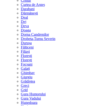
Cristur
Curtea de Argeș
Darabani
Dărmănești
Deal
Dej
Deva
Doaga
Dorna Candrenilor
Drobeta-Turnu Severin
Durușa
Fălticeni
Filiași
Florești
Florești
Focșani
Galați
Ghimbav
Giurgiu
Grădiștea
Greci
Grid
Gura Humorului
Gura Vadului
Hunedoara