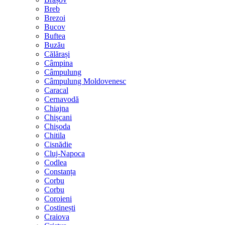
Breb
Brezoi
Bucov
Buftea
Buzău
Călărași
Câmpina
Câmpulung
Câmpulung Moldovenesc
Caracal
Cernavodă
Chiajna
Chișcani
Chișoda
Chitila
Cisnădie
Cluj-Napoca
Codlea
Constanța
Corbu
Corbu
Coroieni
Costinești
Craiova