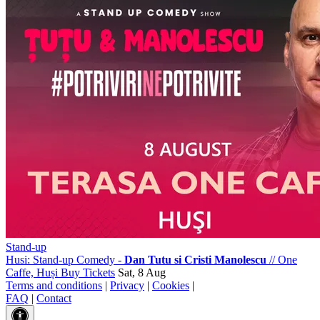
Stand-up
Husi: Stand-up Comedy -
Dan Tutu si Cristi Manolescu
//
One
Caffe, Huși
Buy Tickets
Sat, 8 Aug
Terms and conditions
|
Privacy
|
Cookies
|
FAQ
|
Contact