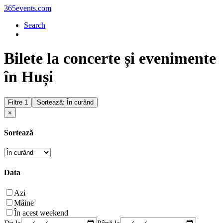
365events.com
Search
Bilete la concerte și evenimente
în Huși
Filtre
1
Sortează: În curând
×
Sortează
Data
Azi
Mâine
În acest weekend
De la
Până la