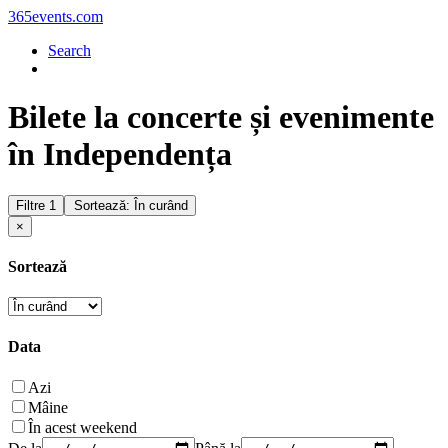
365events.com
Search
Bilete la concerte și evenimente
în Independența
Filtre
1
Sortează: În curând
×
Sortează
Data
Azi
Mâine
În acest weekend
De la
Până la