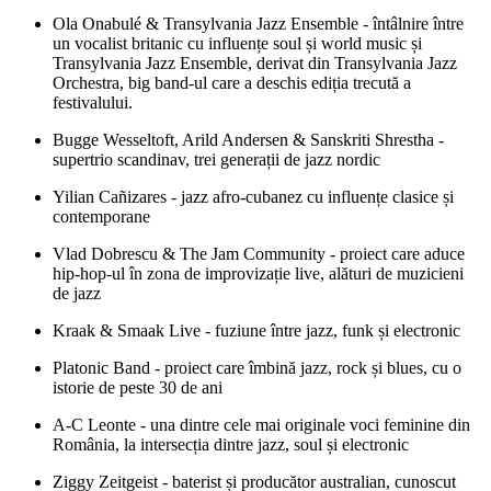
Ola Onabulé & Transylvania Jazz Ensemble - întâlnire între
un vocalist britanic cu influențe soul și world music și
Transylvania Jazz Ensemble, derivat din Transylvania Jazz
Orchestra, big band-ul care a deschis ediția trecută a
festivalului.
Bugge Wesseltoft, Arild Andersen & Sanskriti Shrestha -
supertrio scandinav, trei generații de jazz nordic
Yilian Cañizares - jazz afro-cubanez cu influențe clasice și
contemporane
Vlad Dobrescu & The Jam Community
- proiect care aduce
hip-hop-ul în zona de improvizație live, alături de muzicieni
de jazz
Kraak & Smaak Live - fuziune între jazz, funk și electronic
Platonic Band
- proiect care îmbină jazz, rock și blues, cu o
istorie de peste 30 de ani
A-C Leonte
- una dintre cele mai originale voci feminine din
România, la intersecția dintre jazz, soul și electronic
Ziggy Zeitgeist
- baterist și producător australian, cunoscut