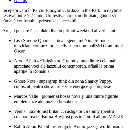
Details
Începem vara în Parcul Etnografic, la Jazz in the Park - a daytime
festival, între 5-7 iunie. Un festival cu locuri limitate, gândit să
rămână confortabil, prietenos și accesibil.
Artiștii pe care îi ascultăm live în primul weekend al verii sunt:
Lisa Simone Quartet - fiica legendarei Nina Simone,
muzician, compozitor și activist, cu nominalizări Grammy și
Oscar
Arooj Aftab
- câștigătoare Grammy, una dintre cele mai
apreciate voci ale jazzului contemporan, aflată la prima
apariție în România
Ghost-Note -
supergrup funk din zona Snarky Puppy,
cunoscut pentru show-urile sale energice și complexe
Marcos Valle - pionier al bossa nova și una dintre figurile
emblematice ale muzicii braziliene
Venna - saxofonist britanic, câștigător Grammy (pentru
colaborarea cu Burna Boy), își prezintă noul album MALIK
Rabih Abou-Khalil - referință în Arabic jazz și world fusion