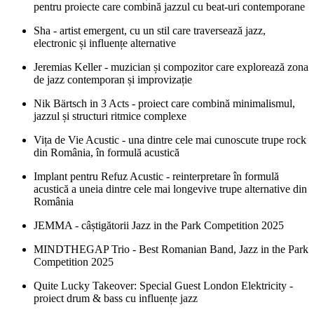
pentru proiecte care combină jazzul cu beat-uri contemporane
Sha
- artist emergent, cu un stil care traversează jazz,
electronic și influențe alternative
Jeremias Keller
- muzician și compozitor care explorează zona
de jazz contemporan și improvizație
Nik Bärtsch in 3 Acts - proiect care combină minimalismul,
jazzul și structuri ritmice complexe
Vița de Vie Acustic - una dintre cele mai cunoscute trupe rock
din România, în formulă acustică
Implant pentru Refuz Acustic
- reinterpretare în formulă
acustică a uneia dintre cele mai longevive trupe alternative din
România
JEMMA - câștigătorii Jazz in the Park Competition 2025
MINDTHEGAP Trio - Best Romanian Band, Jazz in the Park
Competition 2025
Quite Lucky Takeover: Special Guest London Elektricity
-
proiect drum & bass cu influențe jazz