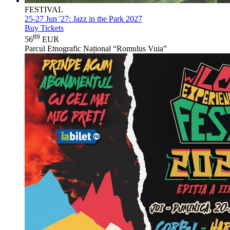
FESTIVAL
25-27 Jun '27:
Jazz in the Park 2027
Buy Tickets
89
56
EUR
Parcul Etnografic Național “Romulus Vuia”