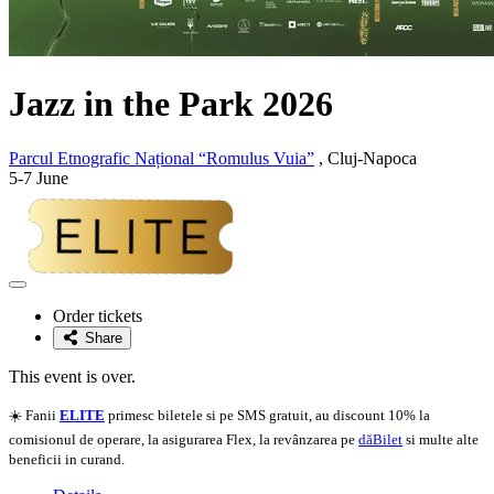
Jazz in the Park 2026
Parcul Etnografic Național “Romulus Vuia”
, Cluj-Napoca
5-7 June
Adaugă
la
Order tickets
favorite
Share
This event is over.
☀️ Fanii
ELITE
primesc biletele si pe SMS gratuit, au discount 10% la
comisionul de operare, la asigurarea Flex, la revânzarea pe
dăBilet
si multe alte
beneficii in curand.