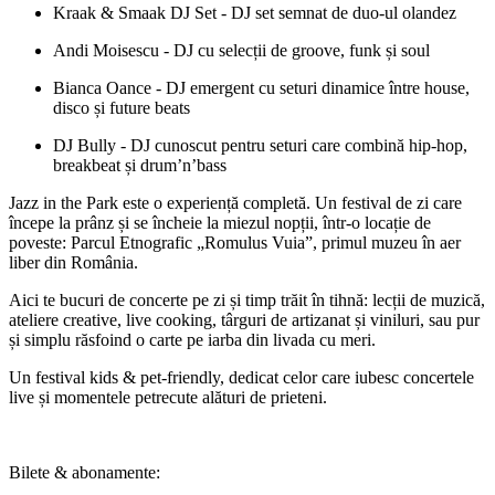
Kraak & Smaak DJ Set - DJ set semnat de duo-ul olandez
Andi Moisescu
- DJ cu selecții de groove, funk și soul
Bianca Oance
- DJ emergent cu seturi dinamice între house,
disco și future beats
DJ Bully
- DJ cunoscut pentru seturi care combină hip-hop,
breakbeat și drum’n’bass
Jazz in the Park este o experiență completă. Un festival de zi care
începe la prânz și se încheie la miezul nopții, într-o locație de
poveste: Parcul Etnografic „Romulus Vuia”, primul muzeu în aer
liber din România.
Aici te bucuri de concerte pe zi și timp trăit în tihnă: lecții de muzică,
ateliere creative, live cooking, târguri de artizanat și viniluri, sau pur
și simplu răsfoind o carte pe iarba din livada cu meri.
Un festival kids & pet-friendly, dedicat celor care iubesc concertele
live și momentele petrecute alături de prieteni.
Bilete & abonamente: