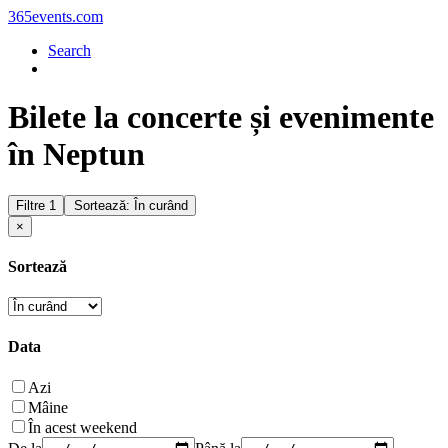
365events.com
Search
Bilete la concerte și evenimente
în Neptun
Filtre
1
Sortează: În curând
×
Sortează
Data
Azi
Mâine
În acest weekend
De la
Până la