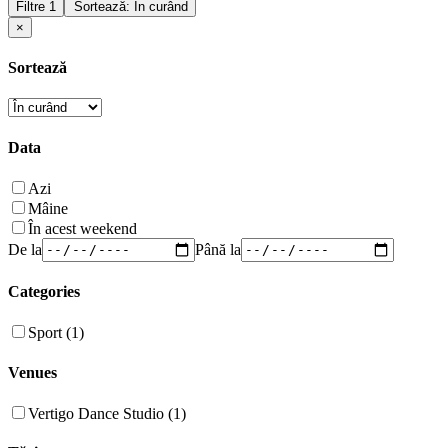
Filtre
1
Sortează: În curând
×
Sortează
Data
Azi
Mâine
În acest weekend
De la
Până la
Categories
Sport (1)
Venues
Vertigo Dance Studio (1)