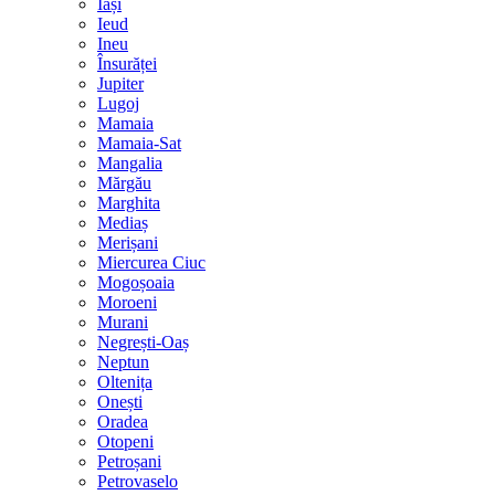
Iași
Ieud
Ineu
Însurăței
Jupiter
Lugoj
Mamaia
Mamaia-Sat
Mangalia
Mărgău
Marghita
Mediaș
Merișani
Miercurea Ciuc
Mogoșoaia
Moroeni
Murani
Negrești-Oaș
Neptun
Oltenița
Onești
Oradea
Otopeni
Petroșani
Petrovaselo