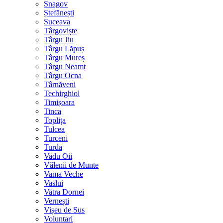
Snagov
Ștefănești
Suceava
Târgoviște
Târgu Jiu
Târgu Lăpuș
Târgu Mureș
Târgu Neamț
Târgu Ocna
Târnăveni
Techirghiol
Timișoara
Tinca
Toplița
Tulcea
Turceni
Turda
Vadu Oii
Vălenii de Munte
Vama Veche
Vaslui
Vatra Dornei
Vernești
Vișeu de Sus
Voluntari