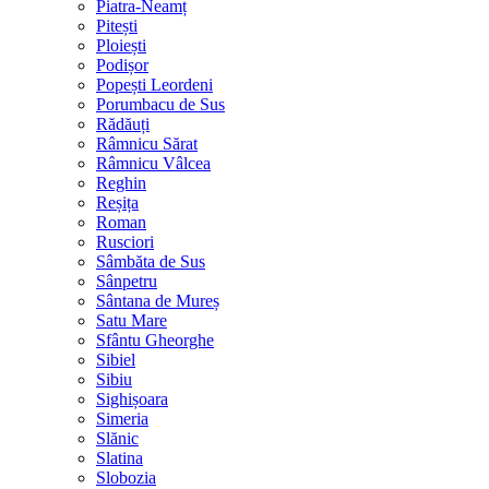
Piatra-Neamț
Pitești
Ploiești
Podișor
Popești Leordeni
Porumbacu de Sus
Rădăuți
Râmnicu Sărat
Râmnicu Vâlcea
Reghin
Reșița
Roman
Rusciori
Sâmbăta de Sus
Sânpetru
Sântana de Mureș
Satu Mare
Sfântu Gheorghe
Sibiel
Sibiu
Sighișoara
Simeria
Slănic
Slatina
Slobozia