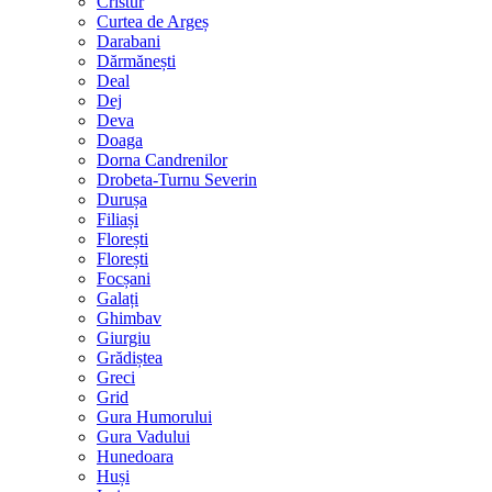
Cristur
Curtea de Argeș
Darabani
Dărmănești
Deal
Dej
Deva
Doaga
Dorna Candrenilor
Drobeta-Turnu Severin
Durușa
Filiași
Florești
Florești
Focșani
Galați
Ghimbav
Giurgiu
Grădiștea
Greci
Grid
Gura Humorului
Gura Vadului
Hunedoara
Huși