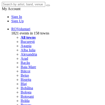
My Account
Sign In
Sign Up
RO
Voluntari
1821 events in 158 towns
All towns
București
Agapia
Alba Iulia
Alexandria
Arad
Bacău
Baia Mare
Băicoi
Beiuș
Bistrița
Blaj
Bobâlna
Bologa
Botoșani
Brăila
Brașov