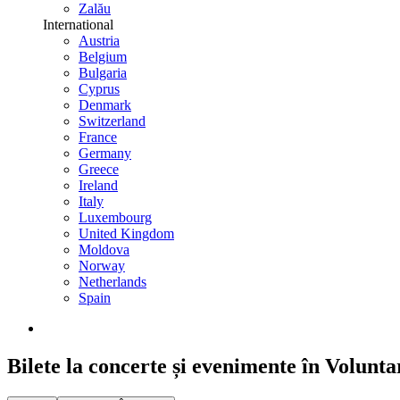
Zalău
International
Austria
Belgium
Bulgaria
Cyprus
Denmark
Switzerland
France
Germany
Greece
Ireland
Italy
Luxembourg
United Kingdom
Moldova
Norway
Netherlands
Spain
Bilete la concerte și evenimente în Volunta