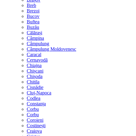
Breb
Brezoi
Bucov
Buftea
Buzău
Călărași
Câmpina
Câmpulung
Câmpulung Moldovenesc
Caracal
Cernavodă
Chiajna
Chișcani
Chișoda
Chitila
Cisnădie
Cluj-Napoca
Codlea
Constanța
Corbu
Corbu
Coroieni
Costinești
Craiova