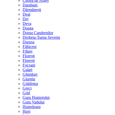
Curtea de Argeș
Darabani
Dărmănești
Deal
Dej
Deva
Doaga
Dorna Candrenilor
Drobeta-Turnu Severin
Durușa
Fălticeni
Filiași
Florești
Florești
Focșani
Galați
Ghimbav
Giurgiu
Grădiștea
Greci
Grid
Gura Humorului
Gura Vadului
Hunedoara
Huși