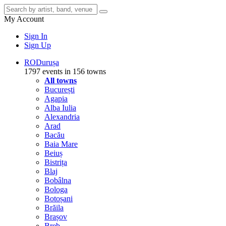
My Account
Sign In
Sign Up
RO
Durușa
1797 events in 156 towns
All towns
București
Agapia
Alba Iulia
Alexandria
Arad
Bacău
Baia Mare
Beiuș
Bistrița
Blaj
Bobâlna
Bologa
Botoșani
Brăila
Brașov
Breb