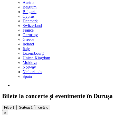
Austria
Belgium
Bulgaria
Cyprus
Denmark
Switzerland
France
Germany
Greece
Ireland
Italy
Luxembourg
United Kingdom
Moldova
Norway
Netherlands
Spain
Bilete la concerte și evenimente în Durușa
Filtre
1
Sortează: În curând
×