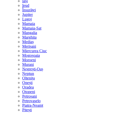
Iași
Ieud
Însurăței
Jupiter
Lugoj
Mamaia
Mamaia-Sat
Mangalia
Marghita
Mediaș
Merișani
Miercurea Ciuc
Mogoșoaia
Moroeni
Murani
Negrești-Oaș
Neptun
Oltenița
Onești
Oradea
Otopeni
Petroșani
Petrovaselo
Piatra-Neamț
Pitești