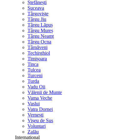
Ștefănești
Suceava
Târgoviște
Târgu Jiu
Târgu Lăpuș
Târgu Mureș
Târgu Neamț
Târgu Ocna
Târnăveni
Techirghiol
Timișoara
Tinca
Tulcea
Turceni
Turda
Vadu Oii
Vălenii de Munte
Vama Veche
Vaslui
Vatra Dornei
Vernești
Vișeu de Sus
Voluntari
Zalău
International