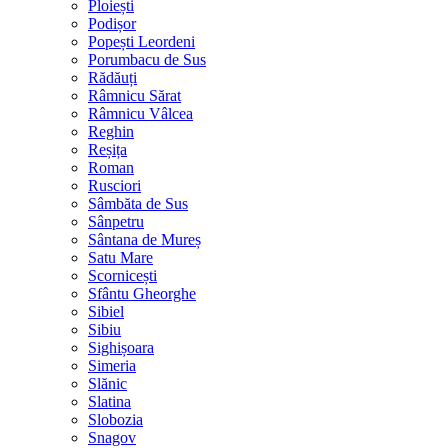
Ploiești
Podișor
Popești Leordeni
Porumbacu de Sus
Rădăuți
Râmnicu Sărat
Râmnicu Vâlcea
Reghin
Reșița
Roman
Rusciori
Sâmbăta de Sus
Sânpetru
Sântana de Mureș
Satu Mare
Scornicești
Sfântu Gheorghe
Sibiel
Sibiu
Sighișoara
Simeria
Slănic
Slatina
Slobozia
Snagov