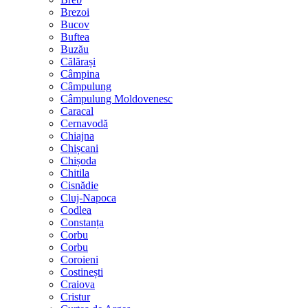
Brezoi
Bucov
Buftea
Buzău
Călărași
Câmpina
Câmpulung
Câmpulung Moldovenesc
Caracal
Cernavodă
Chiajna
Chișcani
Chișoda
Chitila
Cisnădie
Cluj-Napoca
Codlea
Constanța
Corbu
Corbu
Coroieni
Costinești
Craiova
Cristur