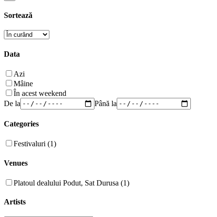
Sortează
Data
Azi
Mâine
În acest weekend
De la
Până la
Categories
Festivaluri (1)
Venues
Platoul dealului Podut, Sat Durusa (1)
Artists