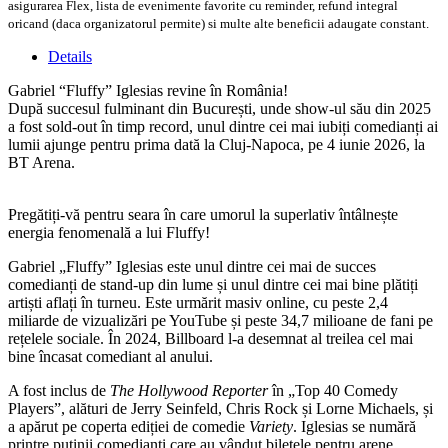
asigurarea Flex, lista de evenimente favorite cu reminder, refund integral
oricand (daca organizatorul permite) si multe alte beneficii adaugate constant.
Details
Gabriel “Fluffy” Iglesias revine în România!
După succesul fulminant din București, unde show-ul său din 2025
a fost sold-out în timp record, unul dintre cei mai iubiți comedianți ai
lumii ajunge pentru prima dată la Cluj-Napoca, pe 4 iunie 2026, la
BT Arena.
Pregătiți-vă pentru seara în care umorul la superlativ întâlnește
energia fenomenală a lui Fluffy!
Gabriel „Fluffy” Iglesias este unul dintre cei mai de succes
comedianți de stand-up din lume și unul dintre cei mai bine plătiți
artiști aflați în turneu. Este urmărit masiv online, cu peste 2,4
miliarde de vizualizări pe YouTube și peste 34,7 milioane de fani pe
rețelele sociale. În 2024, Billboard l-a desemnat al treilea cel mai
bine încasat comediant al anului.
A fost inclus de
The Hollywood Reporter
în „Top 40 Comedy
Players”, alături de Jerry Seinfeld, Chris Rock și Lorne Michaels, și
a apărut pe coperta ediției de comedie
Variety
. Iglesias se numără
printre puținii comedianți care au vândut biletele pentru arene