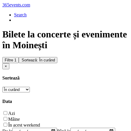
365events.com
Search
Bilete la concerte și evenimente
în Moinești
Filtre
1
Sortează: În curând
×
Sortează
Data
Azi
Mâine
În acest weekend
De la
Până la