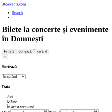
365events.com
Search
Bilete la concerte și evenimente
în Domnești
Filtre
1
Sortează: În curând
×
Sortează
Data
Azi
Mâine
În acest weekend
De la
Până la