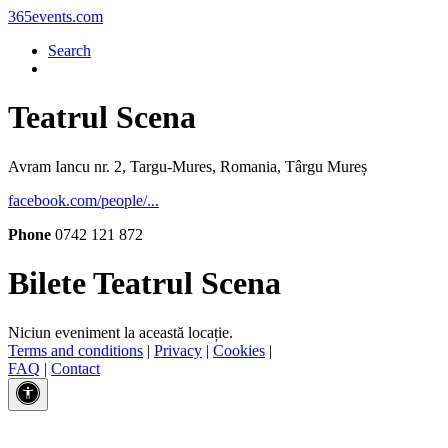
365events.com
Search
Teatrul Scena
Avram Iancu nr. 2, Targu-Mures, Romania, Târgu Mureș
facebook.com/people/...
Phone
0742 121 872
Bilete Teatrul Scena
Niciun eveniment la această locație.
Terms and conditions
|
Privacy
|
Cookies
|
FAQ
|
Contact