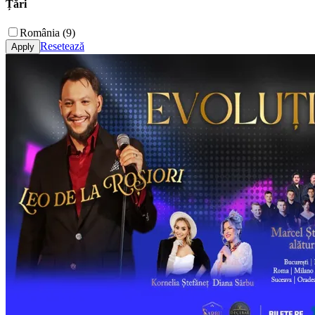
Țări
România (9)
Resetează