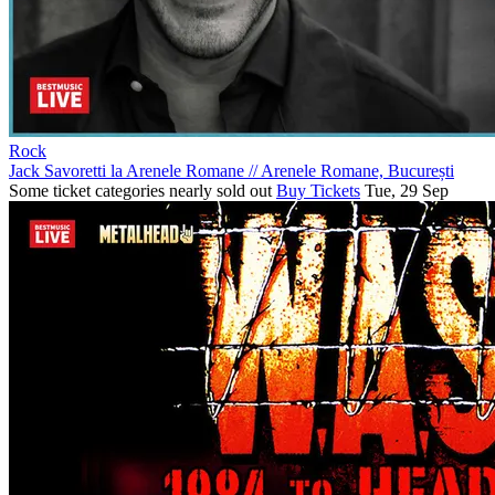
Rock
Jack Savoretti la Arenele Romane
//
Arenele Romane, București
Some ticket categories nearly sold out
Buy Tickets
Tue, 29 Sep