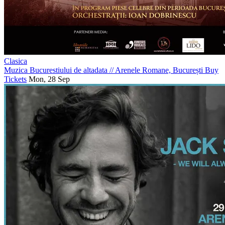
Clasica
Muzica Bucurestiului de altadata
//
Arenele Romane, București
Buy
Tickets
Mon, 28 Sep