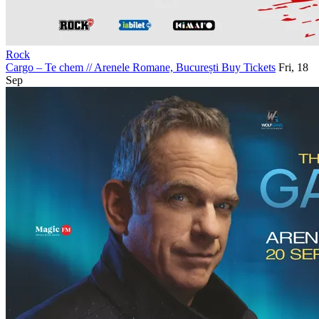
Rock
Cargo – Te chem
//
Arenele Romane, București
Buy Tickets
Fri, 18
Sep