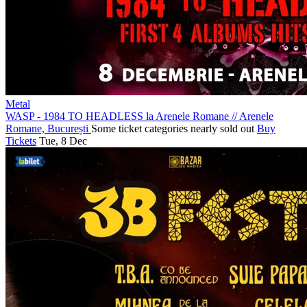
Metal
WASP - 1984 TO HEADLESS la Arenele Romane
//
Arenele
Romane, București
Some ticket categories nearly sold out
Buy
Tickets
Tue, 8 Dec