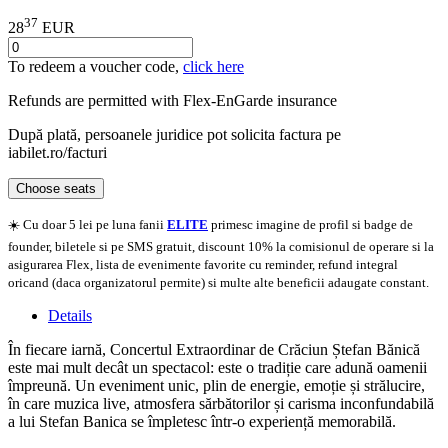
37
28
EUR
To redeem a voucher code,
click here
Refunds are permitted with
Flex-EnGarde
insurance
După plată, persoanele juridice pot solicita factura pe
iabilet.ro/facturi
Choose seats
☀️ Cu doar 5 lei pe luna fanii
ELITE
primesc imagine de profil si badge de
founder, biletele si pe SMS gratuit, discount 10% la comisionul de operare si la
asigurarea Flex, lista de evenimente favorite cu reminder, refund integral
oricand (daca organizatorul permite) si multe alte beneficii adaugate constant.
Details
În fiecare iarnă, Concertul Extraordinar de Crăciun Ștefan Bănică
este mai mult decât un spectacol: este o tradiție care adună oamenii
împreună. Un eveniment unic, plin de energie, emoție și strălucire,
în care muzica live, atmosfera sărbătorilor și carisma inconfundabilă
a lui Stefan Banica se împletesc într‑o experiență memorabilă.