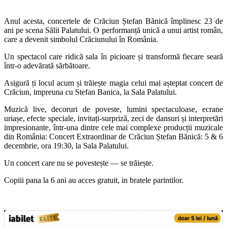
Anul acesta, concertele de Crăciun Ștefan Bănică împlinesc 23 de
ani pe scena Sălii Palatului. O performanță unică a unui artist român,
care a devenit simbolul Crăciunului în România.
Un spectacol care ridică sala în picioare și transformă fiecare seară
într-o adevărată sărbătoare.
Asigură ți locul acum și trăiește magia celui mai așteptat concert de
Crăciun, impreuna cu Stefan Banica, la Sala Palatului.
Muzică live, decoruri de poveste, lumini spectaculoase, ecrane
uriașe, efecte speciale, invitați-surpriză, zeci de dansuri și interpretări
impresionante, într-una dintre cele mai complexe producții muzicale
din România: Concert Extraordinar de Crăciun Ștefan Bănică
:
5 &
6
decembrie, ora 19:30, la Sala Palatului.
Un concert care nu se povestește — se trăiește.
Copiii pana la 6 ani au acces gratuit, in bratele parintilor.