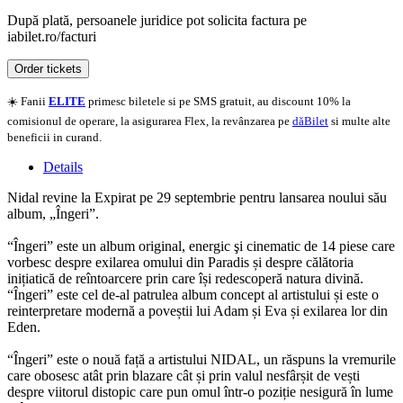
După plată, persoanele juridice pot solicita factura pe
iabilet.ro/facturi
Order tickets
☀️ Fanii
ELITE
primesc biletele si pe SMS gratuit, au discount 10% la
comisionul de operare, la asigurarea Flex, la revânzarea pe
dăBilet
si multe alte
beneficii in curand.
Details
Nidal revine la Expirat pe 29 septembrie pentru lansarea noului său
album, „Îngeri”.
“Îngeri” este un album original, energic şi cinematic de 14 piese care
vorbesc despre exilarea omului din Paradis și despre călătoria
inițiatică de reîntoarcere prin care își redescoperă natura divină.
“Îngeri” este cel de-al patrulea album concept al artistului și este o
reinterpretare modernă a poveștii lui Adam și Eva și exilarea lor din
Eden.
“Îngeri” este o nouă față a artistului NIDAL, un răspuns la vremurile
care obosesc atât prin blazare cât și prin valul nesfârșit de vești
despre viitorul distopic care pun omul într-o poziție nesigură în lume