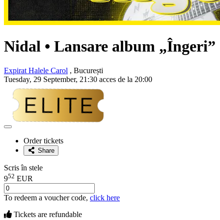
Nidal
• Lansare album „Îngeri”
Expirat Halele Carol
, București
Tuesday, 29 September, 21:30 acces de la 20:00
Adaugă
la
Order tickets
favorite
Share
Scris în stele
52
9
EUR
To redeem a voucher code,
click here
Tickets are
refundable