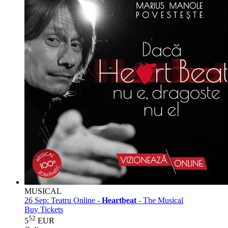
MUSICAL
26 Sep:
Teatru Online -
Heartbeat
- The Musical
Buy Tickets
52
5
EUR