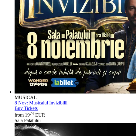
MUSICAL
8 Nov:
Musicalul Invizibilii
Buy Tickets
74
from 19
EUR
Sala Palatului